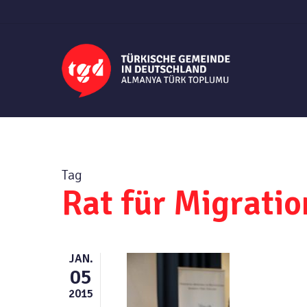
Skip
to
main
content
Tag
Rat für Migratio
JAN.
05
2015