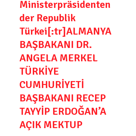
Ministerpräsidenten
der Republik
Türkei[:tr]ALMANYA
BAŞBAKANI DR.
ANGELA MERKEL
TÜRKİYE
CUMHURİYETİ
BAŞBAKANI RECEP
TAYYİP ERDOĞAN’A
AÇIK MEKTUP