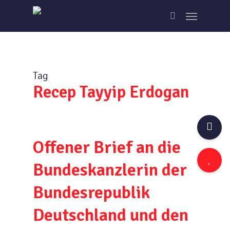
Skip
Menu
to
search
main
content
Tag
Recep Tayyip Erdogan
Offener Brief an die
Bundeskanzlerin der
Bundesrepublik
Deutschland und den