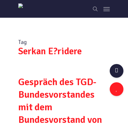
Skip
Menu
to
search
main
content
Tag
Serkan E?ridere
Gespräch des TGD-
Bundesvorstandes
mit dem
Bundesvorstand von