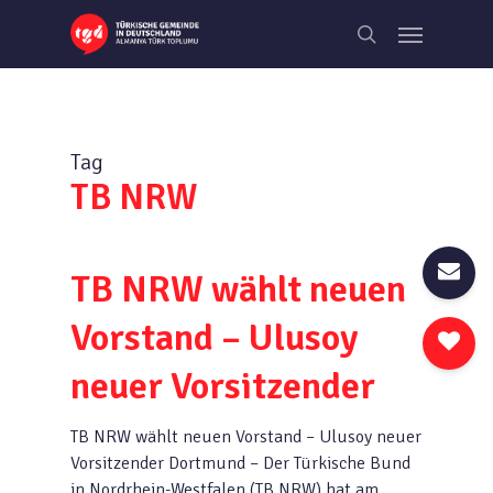
Skip
Menu
to
search
main
content
Tag
TB NRW
TB NRW wählt neuen
Vorstand – Ulusoy
neuer Vorsitzender
TB NRW wählt neuen Vorstand – Ulusoy neuer
Vorsitzender Dortmund – Der Türkische Bund
in Nordrhein-Westfalen (TB NRW) hat am