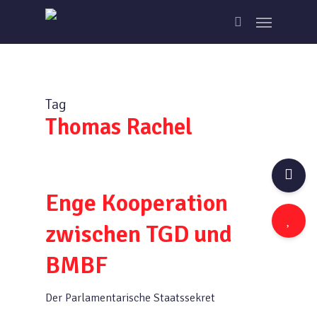
Skip
Menu
to
search
main
content
Tag
Thomas Rachel
Enge Kooperation
zwischen TGD und
BMBF
Der Parlamentarische Staatssekret