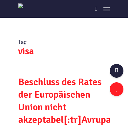
Skip
Menu
to
search
main
content
Tag
visa
Beschluss des Rates
der Europäischen
Union nicht
akzeptabel[:tr]Avrupa