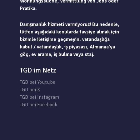
Wohnungssuche, Vermittlung von Jobs oder
Pratika.
Danışmanlık hizmeti vermiyoruz! Bu nedenle,
lütfen aşağıdaki konularda tavsiye almak için
bizimle iletişime geçmeyin: vatandaşlığa
kabul / vatandaşlık, iş piyasası, Almanya’ya
göç, ev arama, iş bulma veya staj.
TGD im Netz
TGD bei Youtube
TGD bei X
TGD bei Instagram
TGD bei Facebook