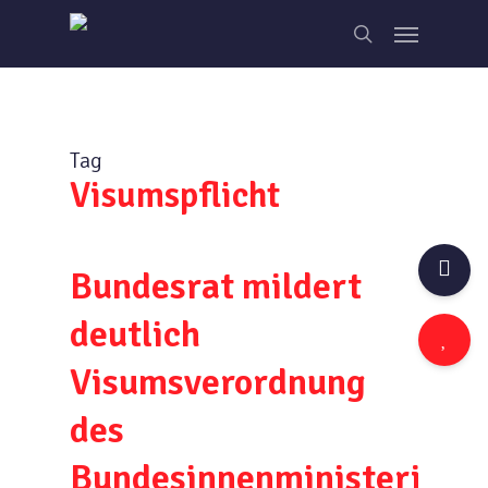
Skip
Menu
to
search
main
content
Tag
Visumspflicht
Bundesrat mildert
deutlich
Visumsverordnung
des
Bundesinnenministeriums