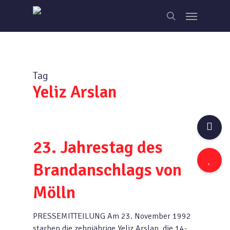
Skip
Menu
to
search
main
content
Tag
Yeliz Arslan
23. Jahrestag des
Brandanschlags von
Mölln
PRESSEMITTEILUNG Am 23. November 1992
starben die zehnjährige Yeliz Arslan, die 14-