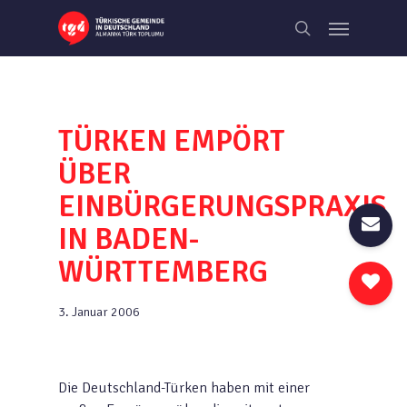
Skip
Menu
to
search
main
content
TÜRKEN EMPÖRT
ÜBER
EINBÜRGERUNGSPRAXIS
IN BADEN-
WÜRTTEMBERG
3. Januar 2006
Die Deutschland-Türken haben mit einer