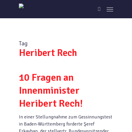
Skip
Menu
to
search
main
content
Tag
Heribert Rech
10 Fragen an
Innenminister
Heribert Rech!
In einer Stellungnahme zum Gessinnungstest
in Baden-Württemberg forderte Şeref
Erkayhan, der stellvertr. Bundesvorsitzender