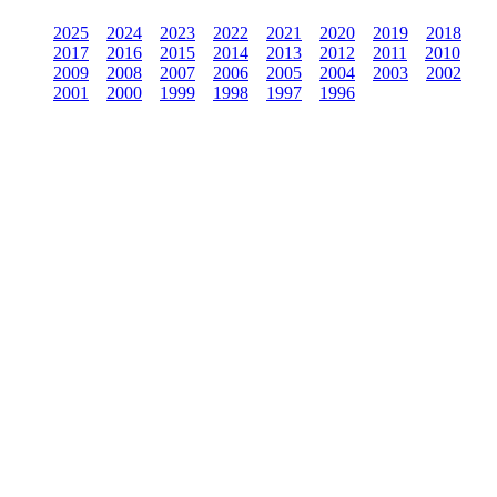
2025
2024
2023
2022
2021
2020
2019
2018
2017
2016
2015
2014
2013
2012
2011
2010
2009
2008
2007
2006
2005
2004
2003
2002
2001
2000
1999
1998
1997
1996
Werden Sie Teil
unserer Arbeit!
Mit Ihrer Spende ermöglichen Sie die
Ausweitung und Fortführung unserer Arbeit,
unserer Projekte und Kampagnen.