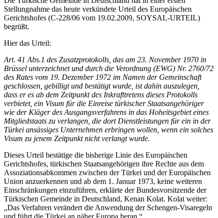
Die Türkische Gemeinde in Deutschland hat in einer ersten
Stellungnahme das heute verkündete Urteil des Europäischen
Gerichtshofes (C-228/06 vom 19.02.2009, SOYSAL-URTEIL)
begrüßt.
Hier das Urteil:
Art. 41 Abs.1 des Zusatzprotokolls, das am 23. November 1970 in
Brüssel unterzeichnet und durch die Verordnung (EWG) Nr. 2760/72
des Rates vom 19. Dezember 1972 im Namen der Gemeinschaft
geschlossen, gebilligt und bestätigt wurde, ist dahin auszulegen,
dass er es ab dem Zeitpunkt des Inkrafttretens dieses Protokolls
verbietet, ein Visum für die Einreise türkischer Staatsangehöriger
wie der Kläger des Ausgangsverfahrens in das Hoheitsgebiet eines
Mitgliedstaats zu verlangen, die dort Dienstleistungen für ein in der
Türkei ansässiges Unternehmen erbringen wollen, wenn ein solches
Visum zu jenem Zeitpunkt nicht verlangt wurde.
Dieses Urteil bestätige die bisherige Linie des Europäischen
Gerichtshofes, türkischen Staatsangehörigen ihre Rechte aus dem
Assoziationsabkommen zwischen der Türkei und der Europäischen
Union anzuerkennen und ab dem 1. Januar 1973, keine weiteren
Einschränkungen einzuführen, erklärte der Bundesvorsitzende der
Türkischen Gemeinde in Deutschland, Kenan Kolat. Kolat weiter:
„Das Verfahren verändert die Anwendung der Schengen-Visaregeln
und führt die Türkei an näher Europa heran.“