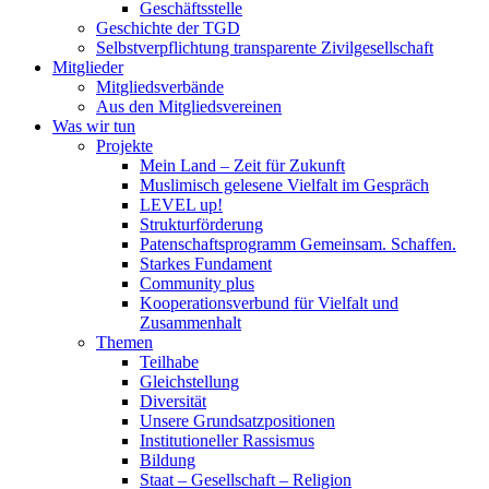
Geschäftsstelle
Geschichte der TGD
Selbstverpflichtung transparente Zivilgesellschaft
Mitglieder
Mitgliedsverbände
Aus den Mitgliedsvereinen
Was wir tun
Projekte
Mein Land – Zeit für Zukunft
Muslimisch gelesene Vielfalt im Gespräch
LEVEL up!
Strukturförderung
Patenschaftsprogramm Gemeinsam. Schaffen.
Starkes Fundament
Community plus
Kooperationsverbund für Vielfalt und
Zusammenhalt
Themen
Teilhabe
Gleichstellung
Diversität
Unsere Grundsatzpositionen
Institutioneller Rassismus
Bildung
Staat – Gesellschaft – Religion