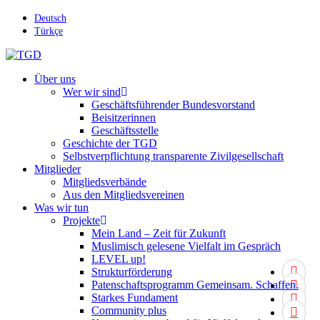
Skip
Deutsch
to
Türkçe
main
content
search
Menu
Über uns
Wer wir sind
Geschäftsführender Bundesvorstand
Beisitzerinnen
Geschäftsstelle
Geschichte der TGD
Selbstverpflichtung transparente Zivilgesellschaft
Mitglieder
Mitgliedsverbände
Aus den Mitgliedsvereinen
Was wir tun
Projekte
Mein Land – Zeit für Zukunft
Muslimisch gelesene Vielfalt im Gespräch
LEVEL up!
twitter
Strukturförderung
facebo
Patenschaftsprogramm Gemeinsam. Schaffen.
Starkes Fundament
youtub
Community plus
instagr