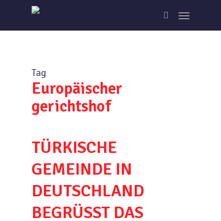
Skip
Menu
to
search
main
content
Tag
Europäischer
gerichtshof
TÜRKISCHE
GEMEINDE IN
DEUTSCHLAND
BEGRÜSST DAS