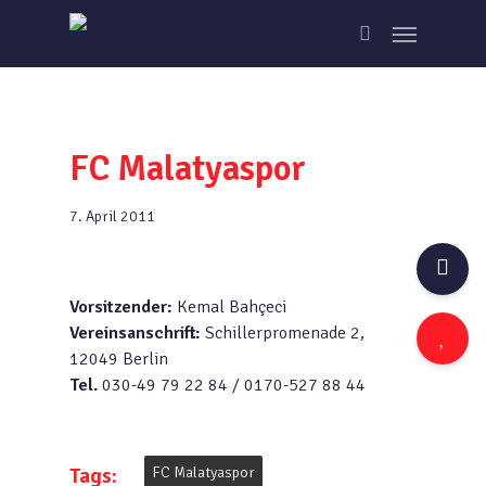
Skip
Menu
to
search
main
content
FC Malatyaspor
7. April 2011
Vorsitzender:
Kemal Bahçeci
Vereinsanschrift:
Schillerpromenade 2,
12049 Berlin
Tel.
030-49 79 22 84 / 0170-527 88 44
Tags:
FC Malatyaspor