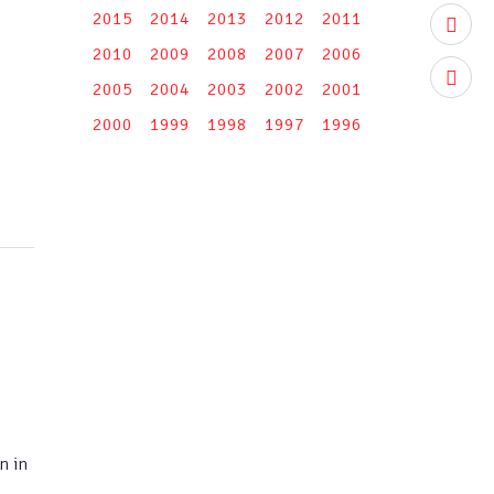
2015
2014
2013
2012
2011
youtub
2010
2009
2008
2007
2006
instag
2005
2004
2003
2002
2001
2000
1999
1998
1997
1996
n in