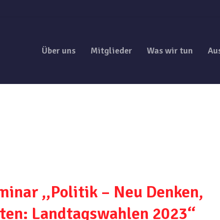
Über uns
Mitglieder
Was wir tun
Au
nar ,,Politik – Neu Denken,
ten: Landtagswahlen 2023‘‘