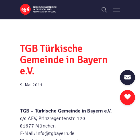
Skip
Menu
to
search
main
content
TGB Türkische
Gemeinde in Bayern
e.V.
9. Mai 2011
TGB – Türkische Gemeinde in Bayern e.V.
c/o AEV, Prinzregentenstr. 120
81677 München
E-Mail: info@tgbayern.de