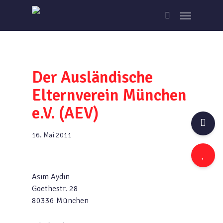
Skip
Menu
to
search
main
content
Der Ausländische
Elternverein München
e.V. (AEV)
16. Mai 2011
Asım Aydin
Goethestr. 28
80336 München