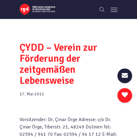
Skip
Menu
to
search
main
content
ÇYDD – Verein zur
Förderung der
zeitgemäßen
Lebensweise
17. Mai 2011
Vorsitzender: Dr. Çınar Örge Adresse: c/o Dr.
Çınar Örge, Tiberstr. 21, 48249 Dülmen Tel:
02594 / 941 70 Fax: 02594 / 94 17 12 E-Mail: