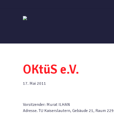
Skip
to
main
content
OKtüS e.V.
17. Mai 2011
Vorsitzender: Murat ILHAN
Adresse. TU Kaiserslautern, Gebäude 21, Raum 229