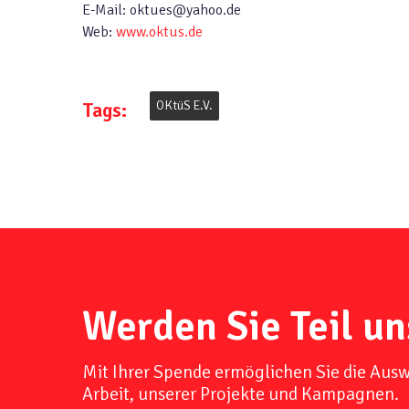
E-Mail: oktues@yahoo.de
Web:
www.oktus.de
Tags:
OKtüS E.V.
Werden Sie Teil un
Mit Ihrer Spende ermöglichen Sie die Aus
Arbeit, unserer Projekte und Kampagnen.