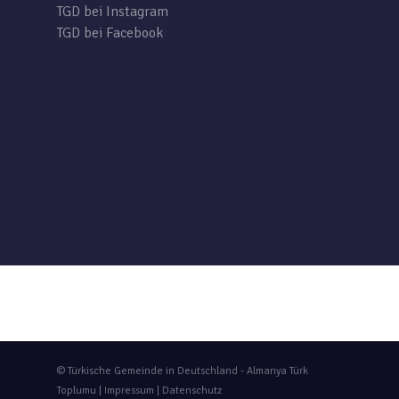
TGD bei Instagram
TGD bei Facebook
© Türkische Gemeinde in Deutschland - Almanya Türk
Toplumu |
Impressum
|
Datenschutz