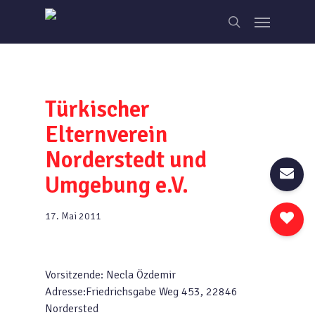
Skip
Menu
to
search
main
content
Türkischer
Elternverein
Norderstedt und
Umgebung e.V.
17. Mai 2011
Vorsitzende: Necla Özdemir
Adresse:Friedrichsgabe Weg 453, 22846
Nordersted