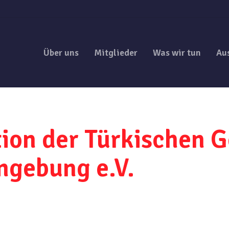
Über uns
Mitglieder
Was wir tun
Au
ion der Türkischen 
gebung e.V.