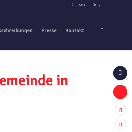
Deutsch
Türkçe
search
sschreibungen
Presse
Kontakt
Gemeinde in
twitter
facebo