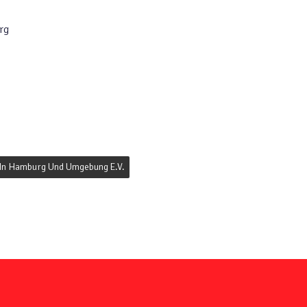
rg
 In Hamburg Und Umgebung E.V.