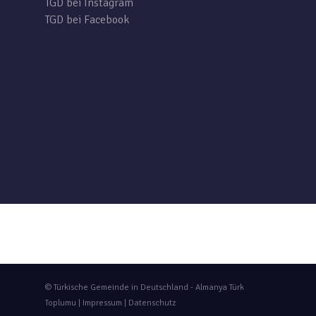
TGD bei Instagram
TGD bei Facebook
© Türkische Gemeinde in Deutschland - Almanya Türk
Toplumu |
Impressum
|
Datenschutz