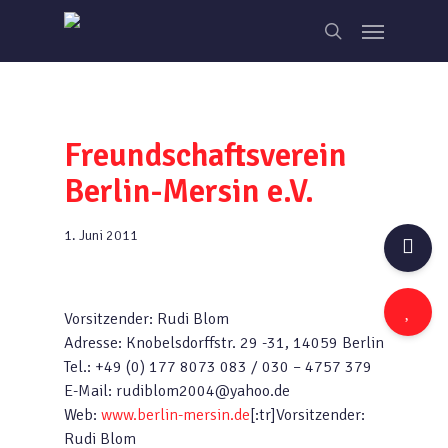
Skip
Menu
to
search
main
content
Freundschaftsverein
Berlin-Mersin e.V.
1. Juni 2011
Vorsitzender: Rudi Blom
Adresse: Knobelsdorffstr. 29 -31, 14059 Berlin
Tel.: +49 (0) 177 8073 083 / 030 – 4757 379
E-Mail: rudiblom2004@yahoo.de
Web:
www.berlin-mersin.de
[:tr]Vorsitzender:
Rudi Blom