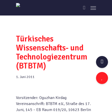
Skip
Menu
to
search
main
content
Türkisches
Wissenschafts- und
Technologiezentrum
(BTBTM)
1. Juni 2011
Vorsitzender: Oguzhan Kirdag
Vereinsanschrift: BTBTM e.V., Straße des 17.
Juni, 145 – EB Raum 019/20, 10623 Berlin