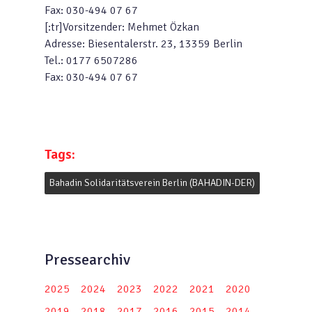
Fax: 030-494 07 67
[:tr]Vorsitzender: Mehmet Özkan
Adresse: Biesentalerstr. 23, 13359 Berlin
Tel.: 0177 6507286
Fax: 030-494 07 67
Tags:
Bahadin Solidaritätsverein Berlin (BAHADIN-DER)
Pressearchiv
2025
2024
2023
2022
2021
2020
2019
2018
2017
2016
2015
2014