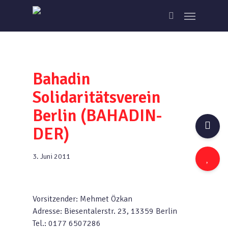
Skip
Menu
to
search
main
content
Bahadin
Solidaritätsverein
Berlin (BAHADIN-
DER)
3. Juni 2011
Vorsitzender: Mehmet Özkan
Adresse: Biesentalerstr. 23, 13359 Berlin
Tel.: 0177 6507286