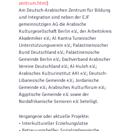
zentrum.html
)
Am Deutsch-Arabischen Zentrum für Bildung
und Integration sind neben der EJF
gemeinnützigen AG die Arabische
Kulturgesellschaft Berlin e.V., der Arbeitskreis
Akademiker e.V.; Al Kantra Tunesischer
Unterstützungsverein e.V.; Palästinensischer
Bund Deutschland e.V.; Palästinensische
Gemeinde Berlin e.V.; Dachverband Arabischer
Vereine Deutschland e.V.; Al-Huleh e.V.;
Arabisches Kulturinstitut AKI e.V.; Deutsch-
Libanesische Gemeinde e.V.; Jordanische
Gemeinde e.V.; Arabisches Kulturforum e.V.;
Ägyptische Gemeinde e.V. sowie der
Nordafrikanische Senioren e.V. beteiligt.
Vergangene oder aktuelle Projekte:
• Interkultureller Erziehungslotse
• Betreuungshelfer: Sozialpädagogische