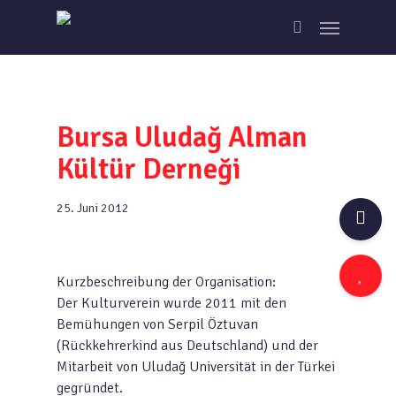
Skip
Menu
to
search
main
content
Bursa Uludağ Alman
Kültür Derneği
25. Juni 2012
Kurzbeschreibung der Organisation:
Der Kulturverein wurde 2011 mit den
Bemühungen von Serpil Öztuvan
(Rückkehrerkind aus Deutschland) und der
Mitarbeit von Uludağ Universität in der Türkei
gegründet.