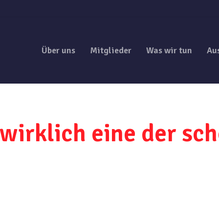
Über uns
Mitglieder
Was wir tun
Au
st wirklich eine der s