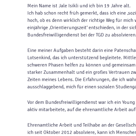
Mein Name ist Jale Isikli und ich bin 19 Jahre alt.
Ich hab schon recht früh gemerkt, dass ich eine ‚so
hoch, ob es denn wirklich der richtige Weg für mic
einjährige ‚Orientierungszeit‘ entschieden, in der si
Bundesfreiwilligendienst bei der TGD zu absolvieren
Eine meiner Aufgaben besteht darin eine Patenscha
Lotsenkind, das ich unterstützend begleitete. Mittle
schweren Phasen helfen zu können und gemeinsam m
starker Zusammenhalt und ein großes Vertrauen zwis
Zeiten meines Lebens. Die Erfahrungen, die ich wä
ausschlaggebend, mich für einen sozialen Studieng
Vor dem Bundesfreiwilligendienst war ich ein Young 
aktiv mitarbeitete, auf die ehrenamtliche Arbeit a
Ehrenamtliche Arbeit und Teilhabe an der Gesellscha
ich seit Oktober 2012 absolviere, kann ich Mensche