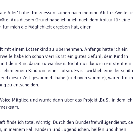
ziale Ader‘ habe. Trotzdessen kamen nach meinem Abitur Zweifel i
h wäre. Aus diesem Grund habe ich mich nach dem Abitur für eine
ch für mich die Möglichkeit ergeben hat, einen
.
ft mit einem Lotsenkind zu übernehmen. Anfangs hatte ich ein
rweile habe ich schon vier! Es ist ein gutes Gefühl, dem Kind in
it dem Kind daran zu wachsen. Nicht nur dadurch entsteht ein
chen einem Kind und einer Lotsin. Es ist wirklich eine der schö
hrend dieser Zeit gesammelt habe (und noch sammle), waren für m
ang zu entscheiden.
Voice-Mitglied und wurde dann über das Projekt ‚BuS‘, in dem ich
ufmerksam.
ft finde ich total wichtig. Durch den Bundesfreiwilligendienst, d
n, in meinem Fall Kindern und Jugendlichen, helfen und ihnen