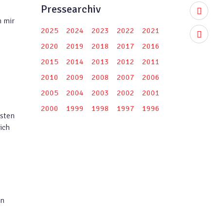
Pressearchiv
youtub
n mir
2025
2024
2023
2022
2021
instag
2020
2019
2018
2017
2016
2015
2014
2013
2012
2011
2010
2009
2008
2007
2006
2005
2004
2003
2002
2001
2000
1999
1998
1997
1996
nsten
ich
en