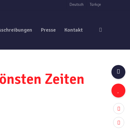
Deutsch
Türkçe
search
sschreibungen
Presse
Kontakt
chönsten Zeiten
twitter
facebo