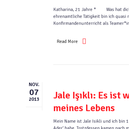
Katharina, 21 Jahre * Was hat dich 
ehrenamtliche Tätigkeit bin ich quasi
Konfirmandenunterricht als Teamer*
Read More
NOV.
07
Jale Işıklı: Es ist
2013
meines Lebens
Mein Name ist Jale Isikli und ich bin 1
Ader‘ habe. Trotzdessen kamen nach m