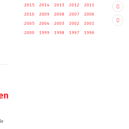
2015
2014
2013
2012
2011
youtub
2010
2009
2008
2007
2006
instag
2005
2004
2003
2002
2001
2000
1999
1998
1997
1996
ten
le