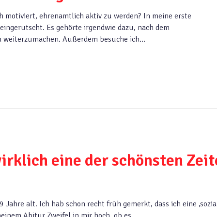
motiviert, ehrenamtlich aktiv zu werden? In meine erste
 reingerutscht. Es gehörte irgendwie dazu, nach dem
in weiterzumachen. Außerdem besuche ich…
 wirklich eine der schönsten Zei
9 Jahre alt. Ich hab schon recht früh gemerkt, dass ich eine ‚sozia
einem Abitur Zweifel in mir hoch, ob es…