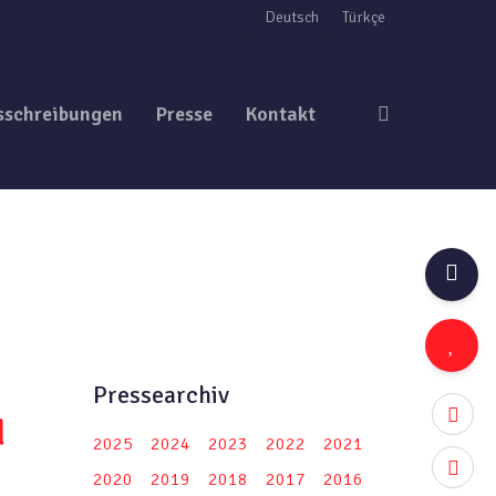
Deutsch
Türkçe
search
sschreibungen
Presse
Kontakt
Pressearchiv
twitter
d
2025
2024
2023
2022
2021
facebo
2020
2019
2018
2017
2016