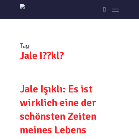
Skip
Menu
to
search
main
content
Tag
Jale I??kl?
Jale Işıklı: Es ist
wirklich eine der
schönsten Zeiten
meines Lebens