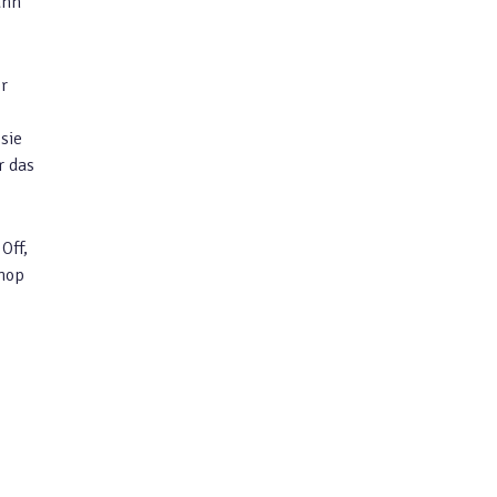
ann
r
sie
r das
Off,
shop