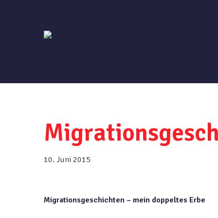
Skip
to
main
content
Migrationsgesch
10. Juni 2015
Migrationsgeschichten – mein doppeltes Erbe