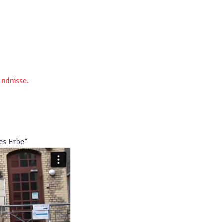
ündnisse.
es Erbe“