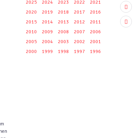
2025
2024
2023
2022
2021
youtub
2020
2019
2018
2017
2016
2015
2014
2013
2012
2011
instag
2010
2009
2008
2007
2006
2005
2004
2003
2002
2001
2000
1999
1998
1997
1996
em
chen