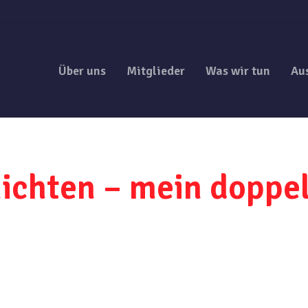
Über uns
Mitglieder
Was wir tun
Au
ichten – mein doppel