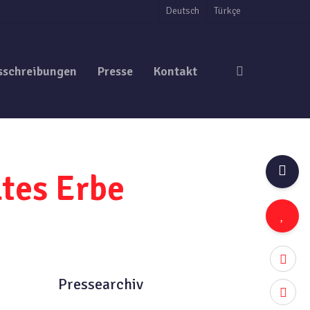
Deutsch
Türkçe
search
sschreibungen
Presse
Kontakt
tes Erbe
twitter
Pressearchiv
facebo