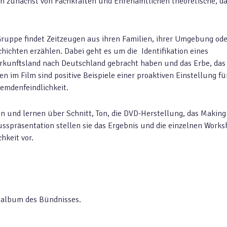
en zunächst von Fachkräften und Ehrenamtlichen theoretische, d
 Gruppe findet Zeitzeugen aus ihren Familien, ihrer Umgebung ode
hichten erzählen. Dabei geht es um die Identifikation eines
erkunftsland nach Deutschland gebracht haben und das Erbe, das 
 im Film sind positive Beispiele einer proaktiven Einstellung fü
emdenfeindlichkeit.
n und lernen über Schnitt, Ton, die DVD-Herstellung, das Making 
usspräsentation stellen sie das Ergebnis und die einzelnen Work
hkeit vor.
toalbum des Bündnisses.