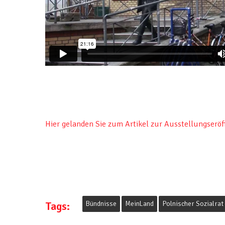
Hier gelanden Sie zum Artikel zur Ausstellungserö
Tags:
Bündnisse
MeinLand
Polnischer Sozialrat