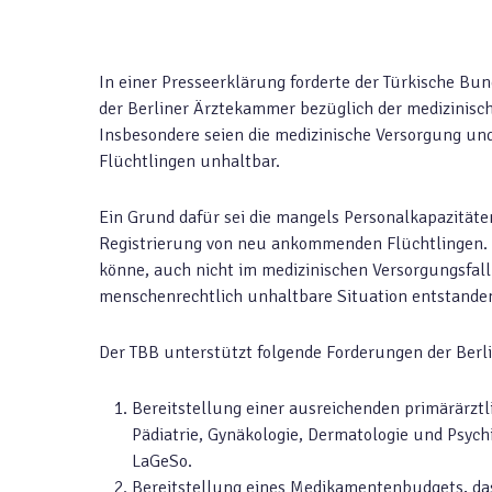
In einer Presseerklärung forderte der Türkische Bu
der Berliner Ärztekammer bezüglich der medizinisc
Insbesondere seien die medizinische Versorgung un
Flüchtlingen unhaltbar.
Ein Grund dafür sei die mangels Personalkapazität
Registrierung von neu ankommenden Flüchtlingen. Di
könne, auch nicht im medizinischen Versorgungsfall. 
menschenrechtlich unhaltbare Situation entstande
Der TBB unterstützt folgende Forderungen der Berl
Bereitstellung einer ausreichenden primärärztl
Pädiatrie, Gynäkologie, Dermatologie und Psychi
LaGeSo.
Bereitstellung eines Medikamentenbudgets, das