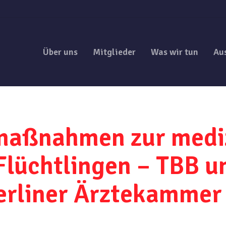
Über uns
Mitglieder
Was wir tun
Au
maßnahmen zur medi
Flüchtlingen – TBB u
erliner Ärztekammer