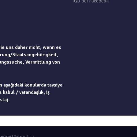
TGD bei Facebook
Sie uns daher nicht, wenn es
rung/Staatsangehörigkeit,
ungssuche, Vermittlung von
n aşağıdaki konularda tavsiye
 kabul / vatandaşlık, iş
staj.
ressum
|
Datenschutz