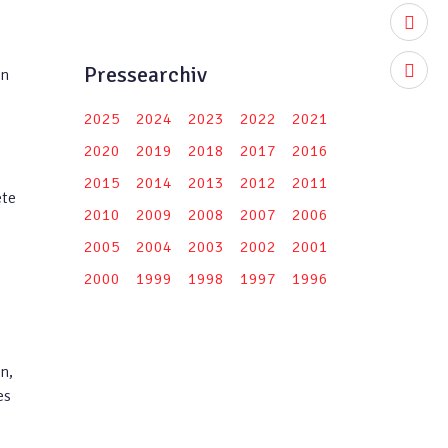
youtub
Pressearchiv
instag
en
2025
2024
2023
2022
2021
2020
2019
2018
2017
2016
2015
2014
2013
2012
2011
ete
2010
2009
2008
2007
2006
2005
2004
2003
2002
2001
2000
1999
1998
1997
1996
n,
es