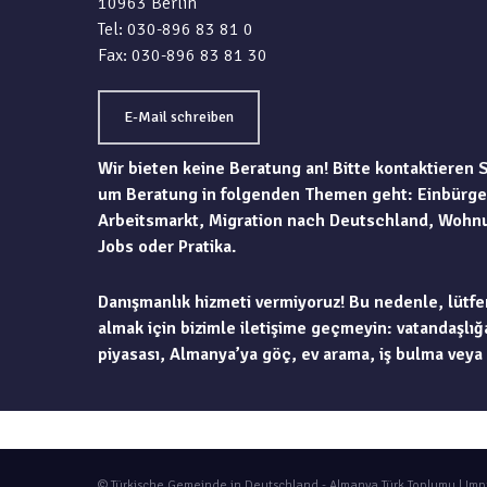
10963 Berlin
Tel: 030-896 83 81 0
Fax: 030-896 83 81 30
E-Mail schreiben
Wir bieten keine Beratung an! Bitte kontaktieren 
um Beratung in folgenden Themen geht: Einbürge
Arbeitsmarkt, Migration nach Deutschland, Wohn
Jobs oder Pratika.
Danışmanlık hizmeti vermiyoruz! Bu nedenle, lütfe
almak için bizimle iletişime geçmeyin: vatandaşlığa
piyasası, Almanya’ya göç, ev arama, iş bulma veya 
© Türkische Gemeinde in Deutschland - Almanya Türk Toplumu |
Imp