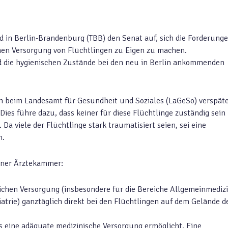
nd in Berlin-Brandenburg (TBB) den Senat auf, sich die Forderung
hen Versorgung von Flüchtlingen zu Eigen zu machen.
d die hygienischen Zustände bei den neu in Berlin ankommenden
en beim Landesamt für Gesundheit und Soziales (LaGeSo) verspät
es führe dazu, dass keiner für diese Flüchtlinge zuständig sein
Da viele der Flüchtlinge stark traumatisiert seien, sei eine
n.
iner Ärztekammer:
ichen Versorgung (insbesondere für die Bereiche Allgemeinmedizi
atrie) ganztäglich direkt bei den Flüchtlingen auf dem Gelände d
 eine adäquate medizinische Versorgung ermöglicht. Eine