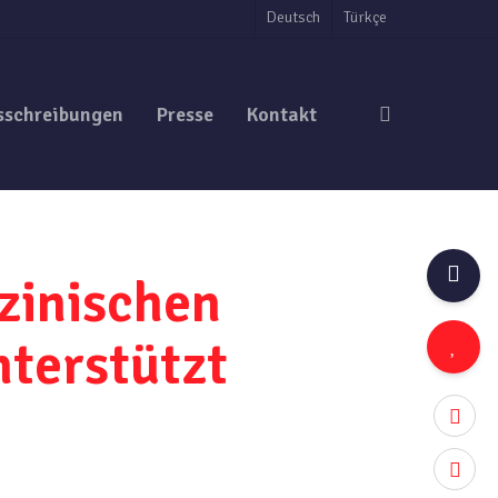
Deutsch
Türkçe
search
sschreibungen
Presse
Kontakt
zinischen
nterstützt
twitter
facebo