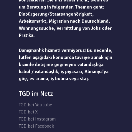
kontaktieren Sie uns daher nicht, wenn es
um Beratung in folgenden Themen geht:
Einbürgerung/Staatsangehörigkeit,
Arbeitsmarkt, Migration nach Deutschland,
Wohnungssuche, Vermittlung von Jobs oder
Pratika.
Danışmanlık hizmeti vermiyoruz! Bu nedenle,
lütfen aşağıdaki konularda tavsiye almak için
bizimle iletişime geçmeyin: vatandaşlığa
kabul / vatandaşlık, iş piyasası, Almanya’ya
göç, ev arama, iş bulma veya staj.
TGD im Netz
TGD bei Youtube
TGD bei X
TGD bei Instagram
TGD bei Facebook