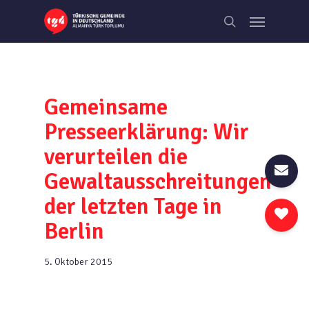
Skip
Menu
to
search
main
content
Gemeinsame
Presseerklärung: Wir
verurteilen die
Gewaltausschreitungen
der letzten Tage in
Berlin
5. Oktober 2015