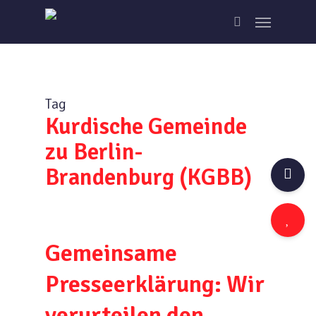
Skip
Menu
to
search
main
content
Tag
Kurdische Gemeinde
zu Berlin-
Brandenburg (KGBB)
Gemeinsame
Presseerklärung: Wir
verurteilen den