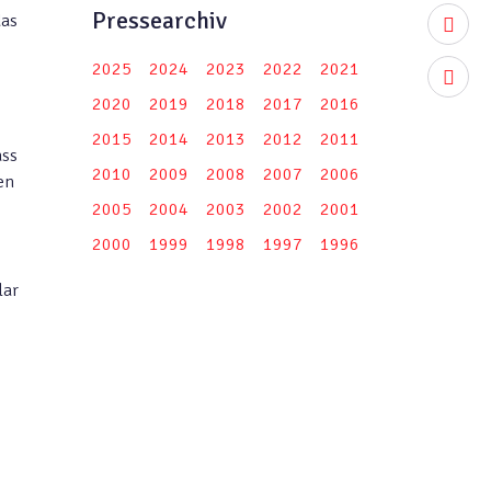
Pressearchiv
das
youtub
2025
2024
2023
2022
2021
instag
2020
2019
2018
2017
2016
2015
2014
2013
2012
2011
ass
2010
2009
2008
2007
2006
en
2005
2004
2003
2002
2001
2000
1999
1998
1997
1996
lar