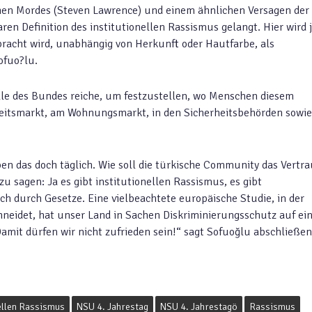
schen Mordes (Steven Lawrence) und einem ähnlichen Versagen der
ren Definition des institutionellen Rassismus gelangt. Hier wird 
erbracht wird, unabhängig von Herkunft oder Hautfarbe, als
ofuo?lu.
telle des Bundes reiche, um festzustellen, wo Menschen diesem
eitsmarkt, am Wohnungsmarkt, in den Sicherheitsbehörden sowie
en das doch täglich. Wie soll die türkische Community das Vertr
zu sagen: Ja es gibt institutionellen Rassismus, es gibt
h durch Gesetze. Eine vielbeachtete europäische Studie, in der
hneidet, hat unser Land in Sachen Diskriminierungsschutz auf e
amit dürfen wir nicht zufrieden sein!“ sagt Sofuoğlu abschließen
nellen Rassismus
NSU 4. Jahrestag
NSU 4. Jahrestagö
Rassismus