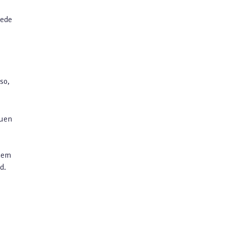
jede
so,
auen
inem
d.