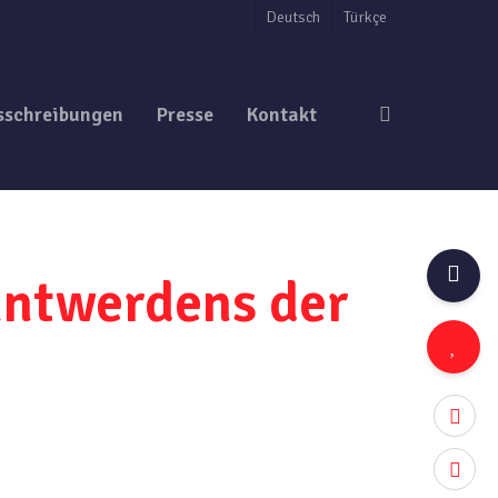
Deutsch
Türkçe
search
sschreibungen
Presse
Kontakt
nntwerdens der
twitter
facebo