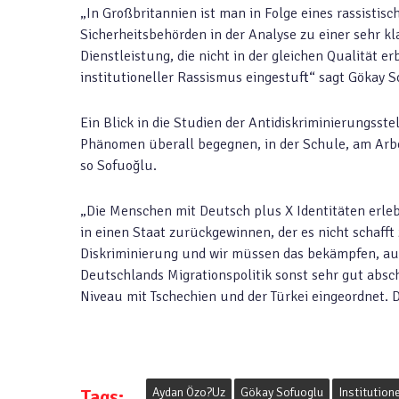
„In Großbritannien ist man in Folge eines rassisti
Sicherheitsbehörden in der Analyse zu einer sehr kla
Dienstleistung, die nicht in der gleichen Qualität 
institutioneller Rassismus eingestuft“ sagt Gökay S
Ein Blick in die Studien der Antidiskriminierungss
Phänomen überall begegnen, in der Schule, am Arb
so Sofuoğlu.
„Die Menschen mit Deutsch plus X Identitäten erleb
in einen Staat zurückgewinnen, der es nicht schafft 
Diskriminierung und wir müssen das bekämpfen, auc
Deutschlands Migrationspolitik sonst sehr gut absc
Niveau mit Tschechien und der Türkei eingeordnet. D
Tags:
Aydan Özo?uz
Gökay Sofuoglu
Institutio