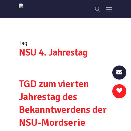
Skip
Menu
to
search
main
content
Tag
NSU 4. Jahrestag
TGD zum vierten
Jahrestag des
Bekanntwerdens der
NSU-Mordserie