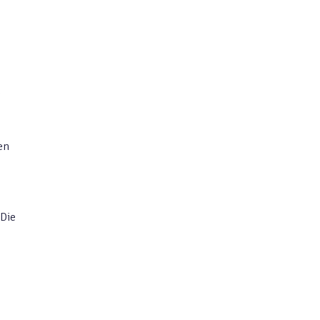
e
en
 Die