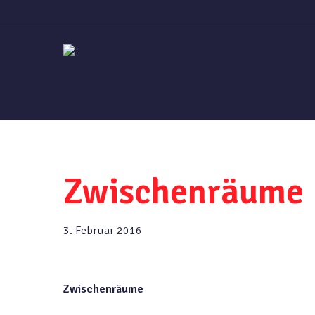
Skip
to
main
content
Zwischenräume
3. Februar 2016
Zwischenräume