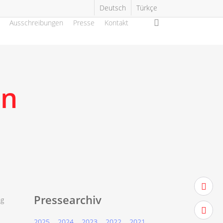
Deutsch
Türkçe
search
Ausschreibungen
Presse
Kontakt
en
twitter
Pressearchiv
ng
facebo
D
2025
2024
2023
2022
2021