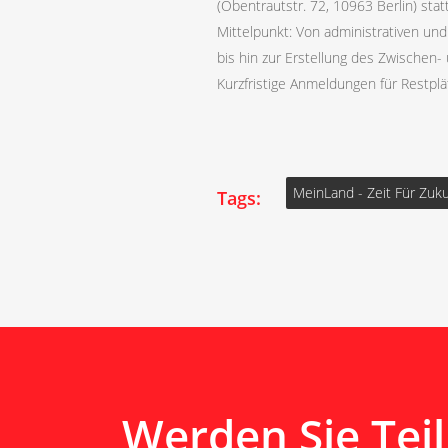
(Obentrautstr. 72, 10963 Berlin) stat
Mittelpunkt: Von administrativen u
bis hin zur Erstellung des Zwische
Kurzfristige Anmeldungen für Restplä
MeinLand - Zeit Für Zuku
Tags:
Werden Sie Teil