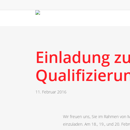
Skip
to
main
content
Einladung z
Qualifizier
11. Februar 2016
Wir freuen uns, Sie im Rahmen von Me
einzuladen. Am 18., 19., und 20. Feb