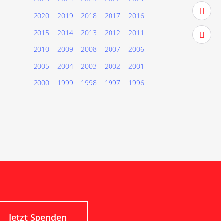
youtub
2020
2019
2018
2017
2016
2015
2014
2013
2012
2011
instag
2010
2009
2008
2007
2006
2005
2004
2003
2002
2001
2000
1999
1998
1997
1996
Jetzt Spenden