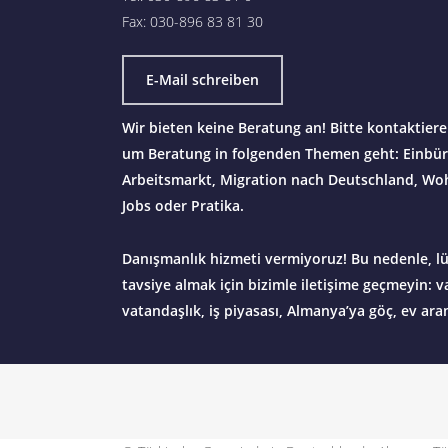
Fax: 030-896 83 81 30
E-Mail schreiben
Wir bieten keine Beratung an! Bitte kontaktier
um Beratung in folgenden Themen geht: Einbür
Arbeitsmarkt, Migration nach Deutschland, Wo
Jobs oder Pratika.
Danışmanlık hizmeti vermiyoruz! Bu nedenle, l
tavsiye almak için bizimle iletişime geçmeyin: v
vatandaşlık, iş piyasası, Almanya’ya göç, ev ara