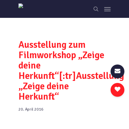
Skip
Menu
to
search
main
content
Ausstellung zum
Filmworkshop „Zeige
deine
Herkunft“[:tr]Ausstellung
„Zeige deine
Herkunft“
20. April 2016