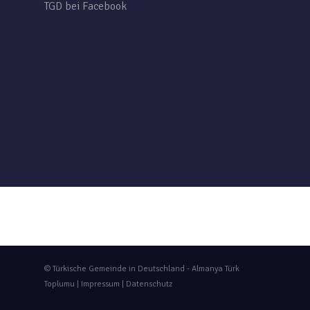
TGD bei Facebook
© Türkische Gemeinde in Deutschland - Almanya Türk
Toplumu |
Impressum
|
Datenschutz