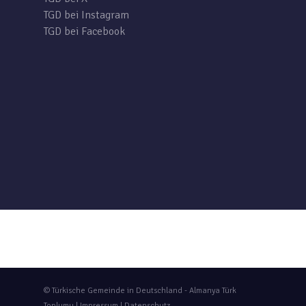
TGD bei Instagram
TGD bei Facebook
© Türkische Gemeinde in Deutschland - Almanya Türk
Toplumu |
Impressum
|
Datenschutz