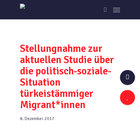
Skip
Menu
to
search
main
content
Stellungnahme zur
aktuellen Studie über
die politisch-soziale-
Situation
türkeistämmiger
Migrant*innen
8. Dezember 2017