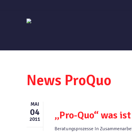
Skip
to
main
content
News ProQuo
MAI
04
„Pro-Quo“ was ist
2011
Beratungsprozesse In Zusammenarbei