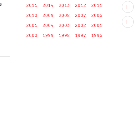
s
2015
2014
2013
2012
2011
youtub
2010
2009
2008
2007
2006
instag
2005
2004
2003
2002
2001
2000
1999
1998
1997
1996