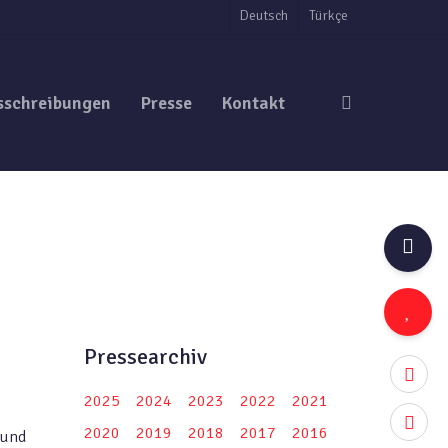
Deutsch
Türkçe
search
sschreibungen
Presse
Kontakt
Pressearchiv
twitter
2025
2024
2023
2022
2021
facebo
2020
2019
2018
2017
2016
Bund