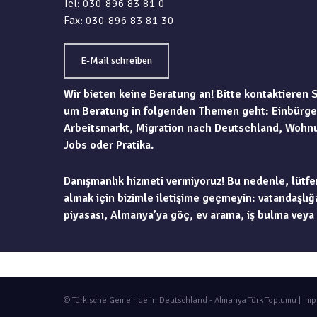
Tel: 030-896 83 81 0
Fax: 030-896 83 81 30
E-Mail schreiben
Wir bieten keine Beratung an! Bitte kontaktieren 
um Beratung in folgenden Themen geht: Einbürge
Arbeitsmarkt, Migration nach Deutschland, Wohn
Jobs oder Pratika.
Danışmanlık hizmeti vermiyoruz! Bu nedenle, lütfe
almak için bizimle iletişime geçmeyin: vatandaşlığa
piyasası, Almanya’ya göç, ev arama, iş bulma veya 
© Türkische Gemeinde in Deutschland - Almanya Türk Toplumu |
Imp