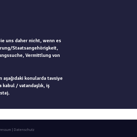
Sie uns daher nicht, wenn es
rung/Staatsangehörigkeit,
ungssuche, Vermittlung von
n aşağıdaki konularda tavsiye
 kabul / vatandaşlık, iş
staj.
ressum
|
Datenschutz