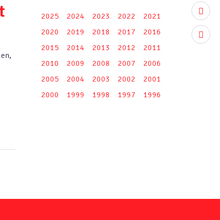
t
youtub
2025
2024
2023
2022
2021
2020
2019
2018
2017
2016
instag
2015
2014
2013
2012
2011
uen,
2010
2009
2008
2007
2006
2005
2004
2003
2002
2001
2000
1999
1998
1997
1996