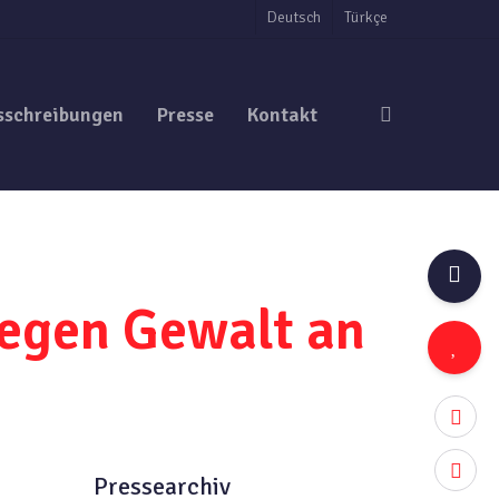
Deutsch
Türkçe
search
sschreibungen
Presse
Kontakt
gegen Gewalt an
twitter
facebo
Pressearchiv