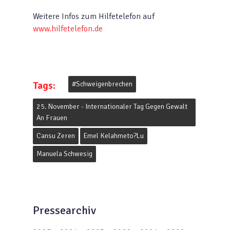
Weitere Infos zum Hilfetelefon auf
www.hilfetelefon.de
Tags:
#schweigenbrechen
25. November - Internationaler Tag Gegen Gewalt
An Frauen
Cansu Zeren
Emel Kelahmeto?lu
Manuela Schwesig
Pressearchiv