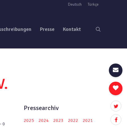
Deutsch
Türkçe
search
sschreibungen
Presse
Kontakt
V.
twitter
Pressearchiv
facebo
2025
2024
2023
2022
2021
– 0