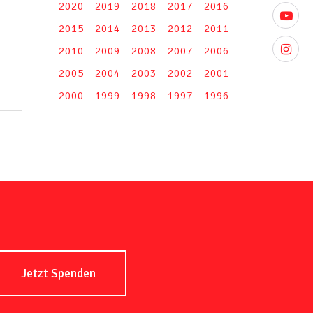
2020
2019
2018
2017
2016
youtube
2015
2014
2013
2012
2011
instagr
2010
2009
2008
2007
2006
2005
2004
2003
2002
2001
2000
1999
1998
1997
1996
Jetzt Spenden