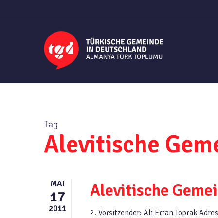
Skip
to
main
content
Tag
Alevitische Gem
MAI
Alevitische Gemei
17
2011
2. Vorsitzender: Ali Ertan Toprak Adre