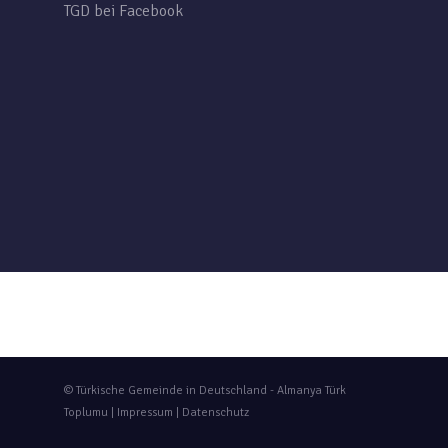
TGD bei Facebook
© Türkische Gemeinde in Deutschland - Almanya Türk
Toplumu |
Impressum
|
Datenschutz