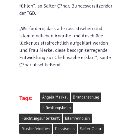
fühlen“, so Safter Ç?nar, Bundesvorsitzender
der TGD.
„Wir fordern, dass alle rassistischen und
islamfeindlichen Angriffe und Anschläge
lückenlos strafrechtlich aufgeklärt werden
und Frau Merkel diese besorgniserregende
Entwicklung zur Chefinsache erklärt“, sagte
Ç?nar abschließend.
Tags:
Angela Merkel
Brandanschlag
Flüchtlingsheim
Flüchtlingsunterkunft
Islamfeindlich
Muslimfeindlich
Rassismus
Safter Cinar