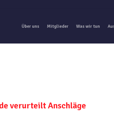
Über uns
Mitglieder
Was wir tun
Au
e verurteilt Anschläge