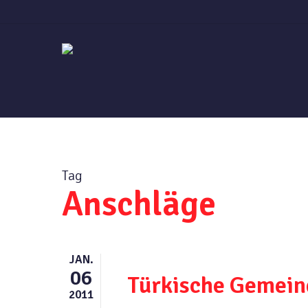
Skip
to
main
content
Tag
Anschläge
JAN.
06
Türkische Gemeind
2011