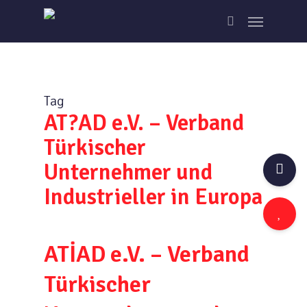
Skip
Menu
to
search
main
content
Tag
AT?AD e.V. – Verband
Türkischer
Unternehmer und
Industrieller in Europa
ATİAD e.V. – Verband
Türkischer