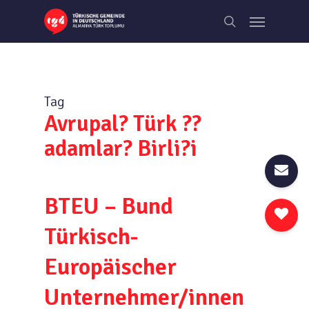
Skip
Menu
to
search
main
content
Tag
Avrupal? Türk ??
adamlar? Birli?i
BTEU – Bund
Türkisch-
Europäischer
Unternehmer/innen