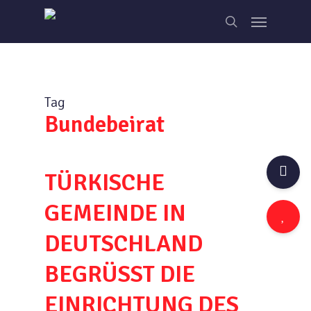
Skip
Menu
to
search
main
content
Tag
Bundebeirat
TÜRKISCHE
GEMEINDE IN
DEUTSCHLAND
BEGRÜSST DIE
EINRICHTUNG DES