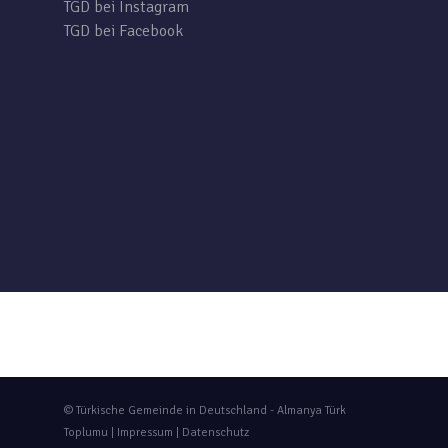
TGD bei Instagram
TGD bei Facebook
© Türkische Gemeinde in Deutschland - Almanya Türk
Toplumu |
Impressum
|
Datenschutz