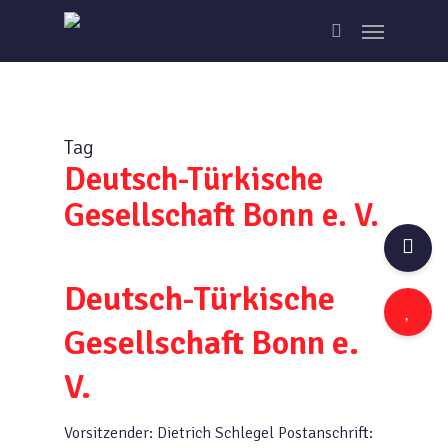
Skip
Menu
to
search
main
content
Tag
Deutsch-Türkische
Gesellschaft Bonn e. V.
Deutsch-Türkische
Gesellschaft Bonn e.
V.
Vorsitzender: Dietrich Schlegel Postanschrift: